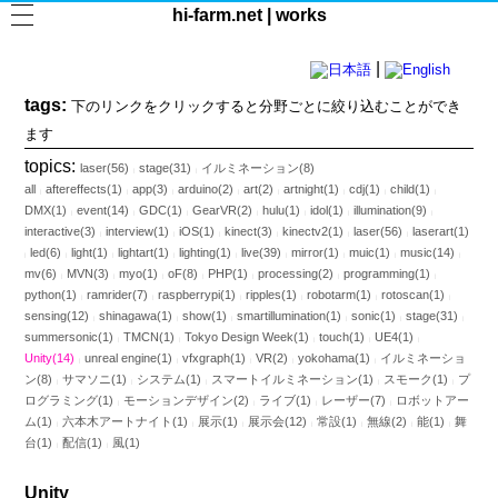
hi-farm.net | works
|
日本語
English
tags:
下のリンクをクリックすると分野ごとに絞り込むことができ
ます
topics:
laser(56)
stage(31)
イルミネーション(8)
|
|
all
aftereffects(1)
app(3)
arduino(2)
art(2)
artnight(1)
cdj(1)
child(1)
|
|
|
|
|
|
|
|
DMX(1)
event(14)
GDC(1)
GearVR(2)
hulu(1)
idol(1)
illumination(9)
|
|
|
|
|
|
|
interactive(3)
interview(1)
iOS(1)
kinect(3)
kinectv2(1)
laser(56)
laserart(1)
|
|
|
|
|
|
led(6)
light(1)
lightart(1)
lighting(1)
live(39)
mirror(1)
muic(1)
music(14)
|
|
|
|
|
|
|
|
|
mv(6)
MVN(3)
myo(1)
oF(8)
PHP(1)
processing(2)
programming(1)
|
|
|
|
|
|
|
python(1)
ramrider(7)
raspberrypi(1)
ripples(1)
robotarm(1)
rotoscan(1)
|
|
|
|
|
|
sensing(12)
shinagawa(1)
show(1)
smartillumination(1)
sonic(1)
stage(31)
|
|
|
|
|
|
summersonic(1)
TMCN(1)
Tokyo Design Week(1)
touch(1)
UE4(1)
|
|
|
|
|
Unity(14)
unreal engine(1)
vfxgraph(1)
VR(2)
yokohama(1)
イルミネーショ
|
|
|
|
|
ン(8)
サマソニ(1)
システム(1)
スマートイルミネーション(1)
スモーク(1)
プ
|
|
|
|
|
ログラミング(1)
モーションデザイン(2)
ライブ(1)
レーザー(7)
ロボットアー
|
|
|
|
ム(1)
六本木アートナイト(1)
展示(1)
展示会(12)
常設(1)
無線(2)
能(1)
舞
|
|
|
|
|
|
|
台(1)
配信(1)
風(1)
|
|
Unity