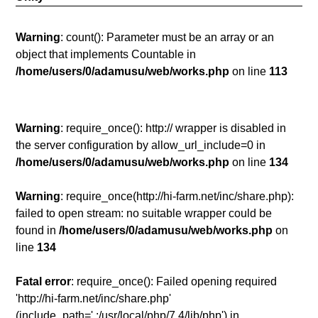
Warning
: count(): Parameter must be an array or an
object that implements Countable in
/home/users/0/adamusu/web/works.php
on line
113
Warning
: require_once(): http:// wrapper is disabled in
the server configuration by allow_url_include=0 in
/home/users/0/adamusu/web/works.php
on line
134
Warning
: require_once(http://hi-farm.net/inc/share.php):
failed to open stream: no suitable wrapper could be
found in
/home/users/0/adamusu/web/works.php
on
line
134
Fatal error
: require_once(): Failed opening required
'http://hi-farm.net/inc/share.php'
(include_path='.:/usr/local/php/7.4/lib/php') in