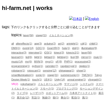
hi-farm.net | works
|
日本語
English
tags:
下のリンクをクリックすると分野ごとに絞り込むことができます
topics:
laser(56)
stage(31)
イルミネーション(8)
|
|
all
aftereffects(1)
app(3)
arduino(2)
art(2)
artnight(1)
cdj(1)
child(1)
|
|
|
|
|
|
|
|
DMX(1)
event(14)
GDC(1)
GearVR(2)
hulu(1)
idol(1)
illumination(9)
|
|
|
|
|
|
|
interactive(3)
interview(1)
iOS(1)
kinect(3)
kinectv2(1)
laser(56)
|
|
|
|
|
|
laserart(1)
led(6)
light(1)
lightart(1)
lighting(1)
live(39)
mirror(1)
muic(1)
|
|
|
|
|
|
|
|
music(14)
mv(6)
MVN(3)
myo(1)
oF(8)
PHP(1)
processing(2)
|
|
|
|
|
|
|
programming(1)
python(1)
ramrider(7)
raspberrypi(1)
ripples(1)
|
|
|
|
|
robotarm(1)
rotoscan(1)
sensing(12)
shinagawa(1)
show(1)
|
|
|
|
|
smartillumination(1)
sonic(1)
stage(31)
summersonic(1)
TMCN(1)
Tokyo
|
|
|
|
|
Design Week(1)
touch(1)
UE4(1)
Unity(14)
unreal engine(1)
vfxgraph(1)
|
|
|
|
|
|
VR(2)
yokohama(1)
イルミネーション(8)
サマソニ(1)
システム(1)
スマー
|
|
|
|
|
トイルミネーション(1)
スモーク(1)
プログラミング(1)
モーションデザイン
|
|
|
(2)
ライブ(1)
レーザー(7)
ロボットアーム(1)
六本木アートナイト(1)
展示
|
|
|
|
|
(1)
展示会(12)
常設(1)
無線(2)
能(1)
舞台(1)
配信(1)
風(1)
|
|
|
|
|
|
|