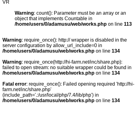
VR
Warning
: count(): Parameter must be an array or an
object that implements Countable in
/home/users/0/adamusu/web/works.php
on line
113
Warning
: require_once(): http:// wrapper is disabled in the
server configuration by allow_url_include=0 in
/home/users/0/adamusu/web/works.php
on line
134
Warning
: require_once(http://hi-farm.net/inc/share.php):
failed to open stream: no suitable wrapper could be found in
/home/users/0/adamusu/web/works.php
on line
134
Fatal error
: require_once(): Failed opening required 'http://hi-
farm.net/inc/share.php'
(include_path='.:/usr/local/php/7.4/lib/php') in
/home/users/0/adamusu/web/works.php
on line
134